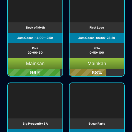
Book of Myth
First Love
Jam Gacor : 14:00-12:59
Jam Gacor : 00:00-23:59
Pola
Pola
20-60-90
0-50-100
Mainkan
Mainkan
96%
68%
Big Prosperity SA
Sugar Party