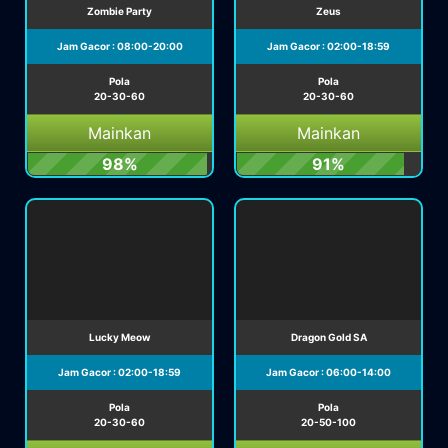
Zombie Party
Zeus
Jam Gacor : 08:00-20:00
Jam Gacor : 02:00-18:59
Pola
Pola
20-30-60
20-30-60
Mainkan
Mainkan
98%
91%
Lucky Meow
Dragon Gold SA
Jam Gacor : 02:00-18:59
Jam Gacor : 06:00-14:00
Pola
Pola
20-30-60
20-50-100