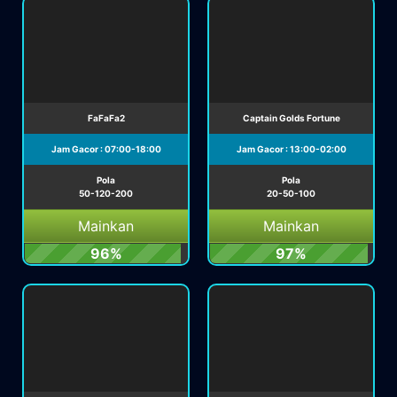
FaFaFa2
Captain Golds Fortune
Jam Gacor : 07:00-18:00
Jam Gacor : 13:00-02:00
Pola
Pola
50-120-200
20-50-100
Mainkan
Mainkan
96%
97%