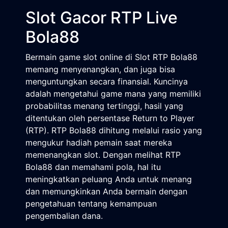
Slot Gacor RTP Live
Bola88
Bermain game slot online di Slot RTP Bola88
memang menyenangkan, dan juga bisa
menguntungkan secara finansial. Kuncinya
adalah mengetahui game mana yang memiliki
probabilitas menang tertinggi, hasil yang
ditentukan oleh persentase Return to Player
(RTP). RTP Bola88 dihitung melalui rasio yang
mengukur hadiah pemain saat mereka
memenangkan slot. Dengan melihat RTP
Bola88 dan memahami pola, hal itu
meningkatkan peluang Anda untuk menang
dan memungkinkan Anda bermain dengan
pengetahuan tentang kemampuan
pengembalian dana.